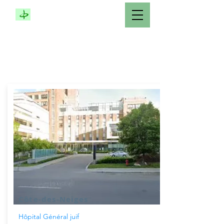
COMPASSIONATE
SERVICE SOCIETY
MONTRÉAL
CANADA
Côte-des-Neiges
Hôpital Général juif