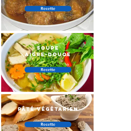
Recette
soupe
aigre-DOUCE
Recette
Pâté Végétarien
Recette