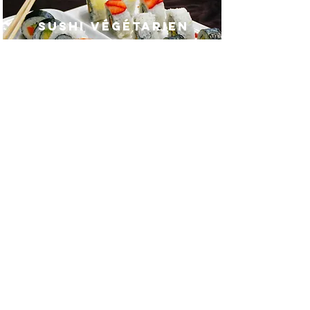
SUSHI VÉGÉTARIEN
Recette
Soupe Miso
Recette
SOUPE BUN HUE
PIQUANTE